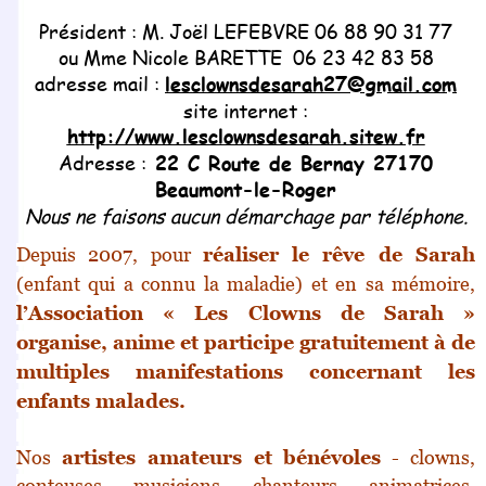
Président : M. Joël LEFEBVRE 06 88 90 31 77
ou Mme Nicole BARETTE 06 23 42 83 58
adresse mail :
lesclownsdesarah27@gmail.com
site internet :
http://www.lesclownsdesarah.sitew.fr
Adresse :
22 C Route de Bernay 27170
Beaumont-le-Roger
Nous ne faisons aucun démarchage par téléphone.
De
puis 2007, pour
réaliser le rêve de Sarah
(enfant qui a connu
la maladie) et en sa mémoire,
l’Association « Les Clowns
de Sarah »
organise, anime et participe gratuitement
à de
multiples manifestations concernant les
enfants malades.
Nos
artistes amateurs et bénévoles
- clowns,
conteuses, musiciens,
chanteurs, animatrices,